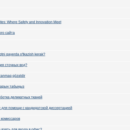
Sites: Where Safety and Innovation Meet
го сайта
qtni qayerda o'tkazish kerak?
ия сточных вод?
zanmaq gözəldir
тарын табыңыз
ботка деликатных тканей
с для помощи с кандидатской диссертацией
 комиссаров
 взять для входа в офис?