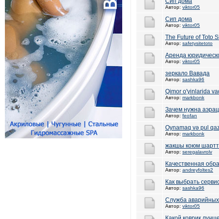
Сип дома
Автор:
viktor05
Сип дома
Автор:
viktor05
The Future of Toto 
Автор:
safetysitetoto
Аренда юридическо
Автор:
viktor05
зеркало Вавада
Автор:
sashka96
Qimor o'yinlarida va
Автор:
markbonk
Зачем нужна аэрац
Автор:
feofan
Oynamaq və pul qa
Автор:
markbonk
жакшы коюм шарт
Автор:
seregalavrolv
Качественная обра
Автор:
andreyfoltes2
Как выбрать серви
Автор:
sashka96
Служба аварийных
Автор:
viktor05
Какой коврик лучше