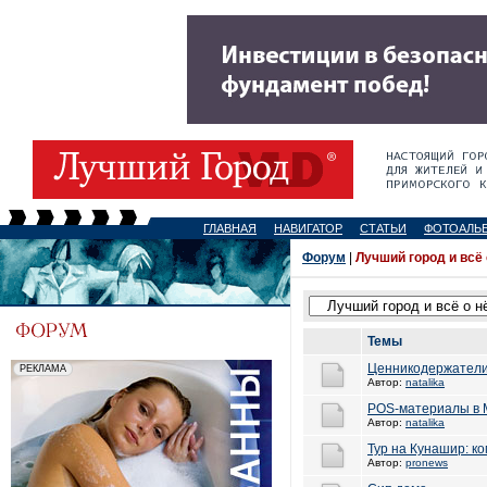
ГЛАВНАЯ
НАВИГАТОР
СТАТЬИ
ФОТОАЛЬ
Форум
|
Лучший город и всё
Темы
Ценникодержатели
Автор:
natalika
POS-материалы в 
Автор:
natalika
Тур на Кунашир: к
Автор:
pronews