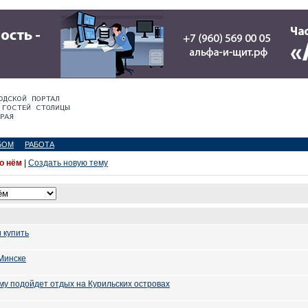
БОМ
РАБОТА
 о нём
|
Создать новую тему
 купить
Минске
ому подойдет отдых на Курильских островах