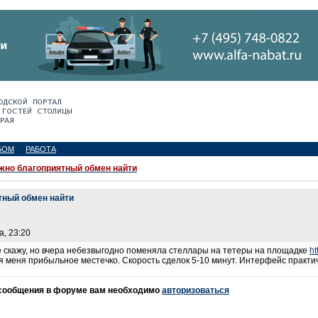
БОМ
РАБОТА
жно благоприятный обмен найти
тный обмен найти
а, 23:20
 скажу, но вчера небезвыгодно поменяла стеллары на тетеры на площадке
ht
Для меня прибыльное местечко. Скорость сделок 5-10 минут. Интерфейс практи
 сообщения в форуме вам необходимо
авторизоваться