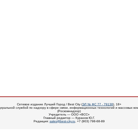
Сетевое издание Лучший Город / Best City (
ЭЛ № ФС 77 - 79138
), 18+
еральной службой по надзору в сфере связи, информационных технологий и массовых ко
(Роскомнадзор)
Учредитель — ООО «ВСС»
Главный редактор — Куранов Ю.Г.
Редакция:
sales@best-city.ru
, +7 (903) 798-68-89