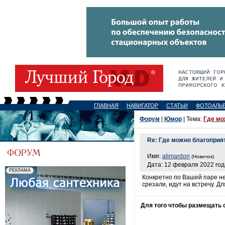
ГЛАВНАЯ
НАВИГАТОР
СТАТЬИ
ФОТОАЛЬ
Форум
|
Юмор
| Тема:
Где мо
Re: Где можно благоприя
Имя:
alimardon
(Новичок)
Дата: 12 февраля 2022 год
Конкретно по Вашей паре не
срезали, идут на встречу. 
Для того чтобы размещать