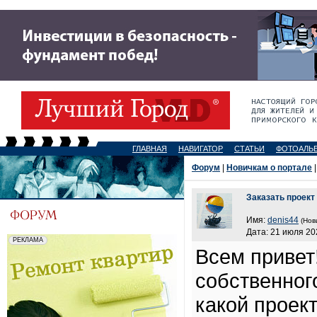
ГЛАВНАЯ
НАВИГАТОР
СТАТЬИ
ФОТОАЛЬ
Форум
|
Новичкам о портале
|
Заказать проект
Имя:
denis44
(Нов
Дата: 21 июля 20
Всем привет
собственног
какой проек