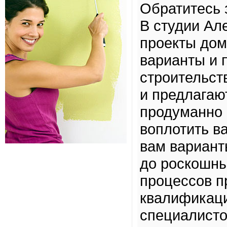
Обратитесь 
В студии Ал
проекты дом
варианты и 
строительст
и предлагаю
продуманно 
воплотить в
вам вариант
до роскошны
процессов п
квалификаци
специалисто