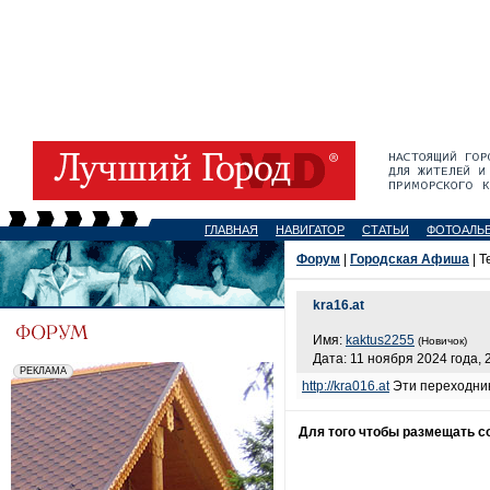
ГЛАВНАЯ
НАВИГАТОР
СТАТЬИ
ФОТОАЛЬ
Форум
|
Городская Афиша
| Т
kra16.at
Имя:
kaktus2255
(Новичок)
Дата: 11 ноября 2024 года, 
http://kra016.at
Эти переходник
Для того чтобы размещать 