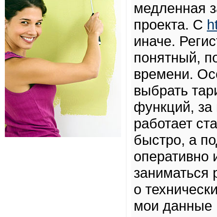
медленная з
проекта. С
h
иначе. Реги
понятный, п
времени. Ос
выбрать тар
функций, за
работает ст
быстро, а п
оперативно 
заниматься 
о техническ
мои данные 