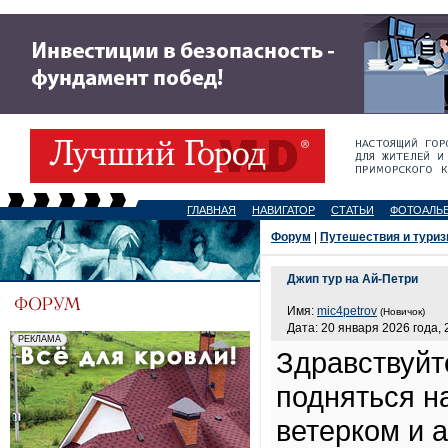
ГЛАВНАЯ
НАВИГАТОР
СТАТЬИ
ФОТОАЛЬ
Форум
|
Путешествия и тури
Джип тур на Ай-Петри
Имя:
mic4petrov
(Новичок)
Дата: 20 января 2026 года, 
Здравствуйт
подняться на
ветерком и 