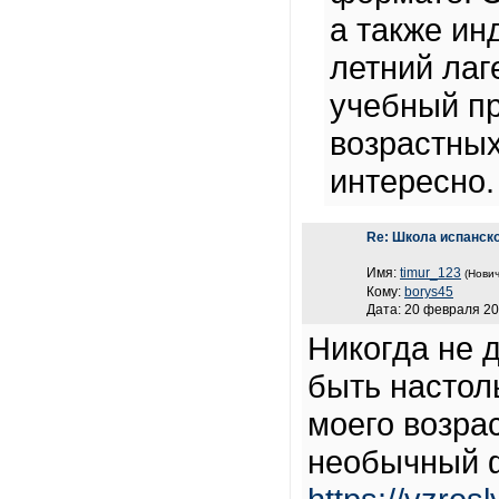
а также ин
летний лаг
учебный пр
возрастных
интересно.
Re: Школа испанск
Имя:
timur_123
(Нович
Кому:
borys45
Дата: 20 февраля 20
Никогда не 
быть настол
моего возра
необычный ф