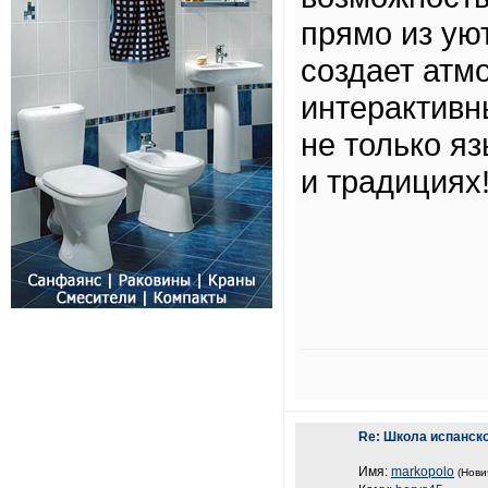
прямо из ую
создает атм
интерактивн
не только яз
и традициях
Re: Школа испанск
Имя:
markopolo
(Нови