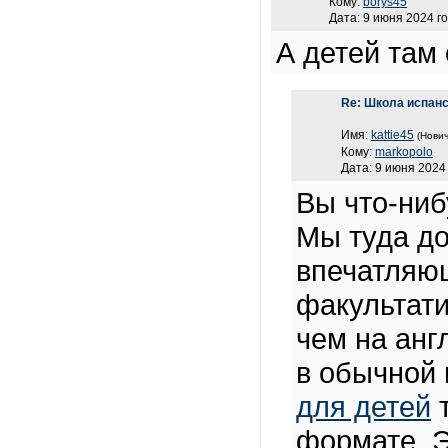
Кому:
borys45
Дата: 9 июня 2024 го
А детей там
Re: Школа испанс
Имя:
kattie45
(Нович
Кому:
markopolo
Дата: 9 июня 2024 
Вы что-ни
Мы туда до
впечатляющ
факультати
чем на анг
в обычной
для детей
т
формате. Э