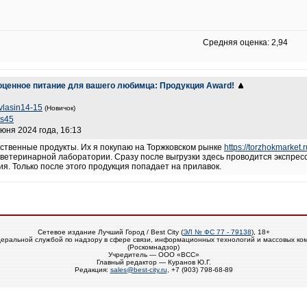
Средняя оценка: 2,94
оценное питание для вашего любимца: Продукция Award!
ovlasin14-15
(Новичок)
ys45
июня 2024 года, 16:13
ественные продукты. Их я покупаю на Торжковском рынке
https://torzhokmarket.r
ветеринарной лаборатории. Сразу после выгрузки здесь проводится экспресс
я. Только после этого продукция попадает на прилавок.
Сетевое издание Лучший Город / Best City (
ЭЛ № ФС 77 - 79138
), 18+
еральной службой по надзору в сфере связи, информационных технологий и массовых ко
(Роскомнадзор)
Учредитель — ООО «ВСС»
Главный редактор — Куранов Ю.Г.
Редакция:
sales@best-city.ru
, +7 (903) 798-68-89