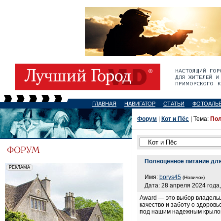
ГЛАВНАЯ
НАВИГАТОР
СТАТЬИ
ФОТОАЛЬ
Форум
|
Кот и Пёс
| Тема:
Пол
Полноценное питание для
Имя:
borys45
(Новичок)
Дата: 28 апреля 2024 года,
Award — это выбор владельц
качество и заботу о здоровь
под нашим надежным крыло