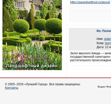
https://awardpetfood.ru/about/
Re: Полн
Имя:
zlat
Кому:
bor
Дата: 12 
Залог вкусного блюда — кач
государственной санитарно-
растительного происхождени
© 2005–2026 «Лучший Город». Все права защищены.
Выдан Фед
Контакты