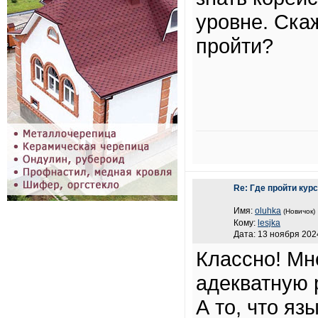
уровне. Ска
пройти?
Re: Где пройти кур
Имя:
oluhka
(Новичок)
Кому:
lesjka
Дата: 13 ноября 2024
Классно! Мн
адекватную р
А то, что яз