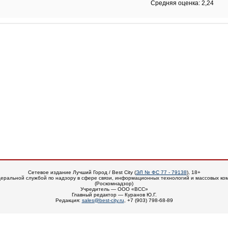
Средняя оценка: 2,24
Сетевое издание Лучший Город / Best City (
ЭЛ № ФС 77 - 79138
), 18+
еральной службой по надзору в сфере связи, информационных технологий и массовых ко
(Роскомнадзор)
Учредитель — ООО «ВСС»
Главный редактор — Куранов Ю.Г.
Редакция:
sales@best-city.ru
, +7 (903) 798-68-89