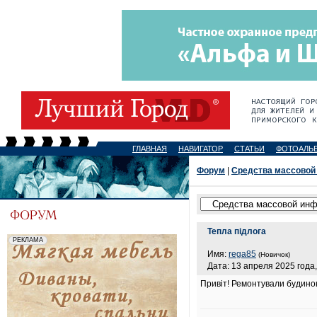
ГЛАВНАЯ
НАВИГАТОР
СТАТЬИ
ФОТОАЛЬ
Форум
|
Средства массовой
Тепла підлога
Имя:
rega85
(Новичок)
Дата: 13 апреля 2025 года,
Привіт! Ремонтували будинок