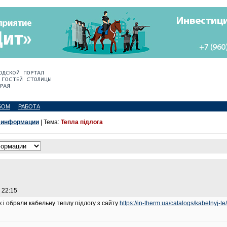
БОМ
РАБОТА
 информации
| Тема:
Тепла підлога
 22:15
 і обрали кабельну теплу підлогу з сайту
https://in-therm.ua/catalogs/kabelnyj-te/