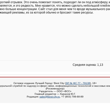
ороткий отрывок. Это очень помогает понять, подходит ли он под атмосферу, 
вляется, и это редкость. Мне нравится, что можно сделать небольшой плейл
ужно больше концентрации. Сайт стал для меня чем то вроде музыкального ра
ажающей рекламы, из за которой обычно и бросают такие ресурсы.
Средняя оценка: 1,13
Сетевое издание Лучший Город / Best City (
ЭЛ № ФС 77 - 79138
), 18+
еральной службой по надзору в сфере связи, информационных технологий и массовых ко
(Роскомнадзор)
Учредитель — ООО «ВСС»
Главный редактор — Куранов Ю.Г.
Редакция:
sales@best-city.ru
, +7 (903) 798-68-89