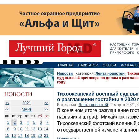
ГЛАВНАЯ
НАВИГАТОР
СТАТЬИ
ФОТОАЛЬ
Новости
| Категория:
Лента новостей
|
Тихоо
суд вынес 4 приговора по делам о разглаш
году
Тихоокеанский военный суд вын
о разглашении гостайны в 2020 
2021
<<
>>
Категория:
Лента новостей
, 2 марта 2021, 
МАРТ
<<
>>
В конечном итоге разглашение гос
пн
вт
ср
чт
пт
сб
вс
назначили штраф. Михайлюк также у
1
2
3
4
5
6
7
Тихоокеанский флотский военный 
8
9
10
11
12
13
14
о государственной измене и шпиона
15
16
17
18
19
20
21