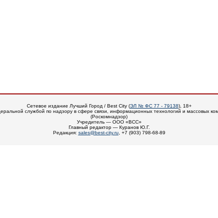
Сетевое издание Лучший Город / Best City (
ЭЛ № ФС 77 - 79138
), 18+
еральной службой по надзору в сфере связи, информационных технологий и массовых ко
(Роскомнадзор)
Учредитель — ООО «ВСС»
Главный редактор — Куранов Ю.Г.
Редакция:
sales@best-city.ru
, +7 (903) 798-68-89