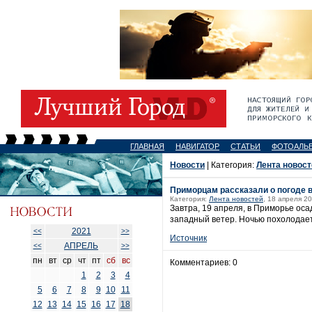
ГЛАВНАЯ
НАВИГАТОР
СТАТЬИ
ФОТОАЛЬ
Новости
| Категория:
Лента новост
Приморцам рассказали о погоде 
Категория:
Лента новостей
, 18 апреля 20
Завтра, 19 апреля, в Приморье ос
западный ветер. Ночью похолодает
2021
<<
>>
Источник
АПРЕЛЬ
<<
>>
пн
вт
ср
чт
пт
сб
вс
Комментариев: 0
1
2
3
4
5
6
7
8
9
10
11
12
13
14
15
16
17
18