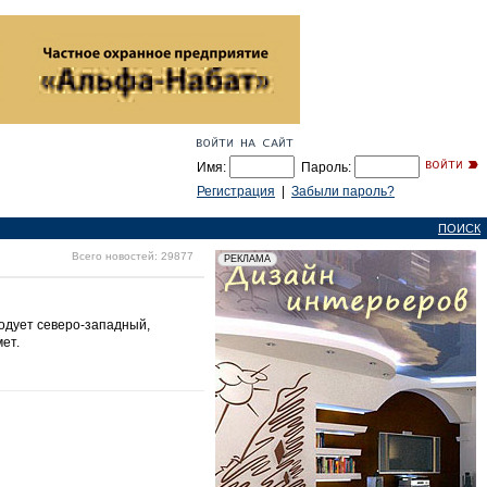
Имя:
Пароль:
Регистрация
|
Забыли пароль?
ПОИСК
Всего новостей: 29877
Подует северо-западный,
ет.