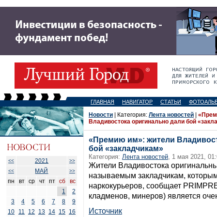
ГЛАВНАЯ
НАВИГАТОР
СТАТЬИ
ФОТОАЛЬ
Новости
| Категория:
Лента новостей
|
«Прем
Владивостока оригинально дали бой «закл
«Премию им»: жители Владивос
бой «закладчикам»
Категория:
Лента новостей
, 1 мая 2021, 01
2021
<<
>>
Жители Владивостока оригинальны
МАЙ
<<
>>
называемым закладчикам, которым
пн
вт
ср
чт
пт
сб
вс
наркокурьеров, сообщает PRIMPRE
1
2
кладменов, минеров) является оче
3
4
5
6
7
8
9
Источник
10
11
12
13
14
15
16