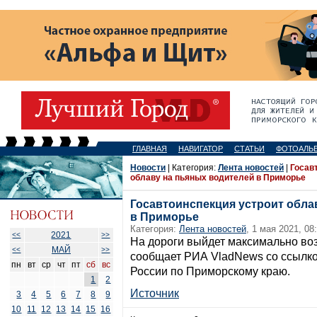
ГЛАВНАЯ
НАВИГАТОР
СТАТЬИ
ФОТОАЛЬ
Новости
| Категория:
Лента новостей
|
Госав
облаву на пьяных водителей в Приморье
Госавтоинспекция устроит обла
в Приморье
Категория:
Лента новостей
, 1 мая 2021, 08
2021
<<
>>
На дороги выйдет максимально во
МАЙ
<<
>>
сообщает РИА VladNews со ссылк
пн
вт
ср
чт
пт
сб
вс
России по Приморскому краю.
1
2
Источник
3
4
5
6
7
8
9
10
11
12
13
14
15
16