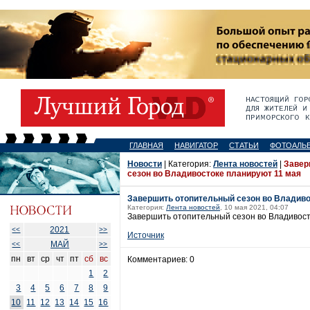
ГЛАВНАЯ
НАВИГАТОР
СТАТЬИ
ФОТОАЛЬ
Новости
| Категория:
Лента новостей
|
Завер
сезон во Владивостоке планируют 11 мая
Завершить отопительный сезон во Владиво
Категория:
Лента новостей
, 10 мая 2021, 04:07
Завершить отопительный сезон во Владивост
2021
<<
>>
Источник
МАЙ
<<
>>
пн
вт
ср
чт
пт
сб
вс
Комментариев: 0
1
2
3
4
5
6
7
8
9
10
11
12
13
14
15
16