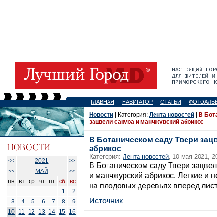
ГЛАВНАЯ
НАВИГАТОР
СТАТЬИ
ФОТОАЛЬ
Новости
| Категория:
Лента новостей
|
В Бот
зацвели сакура и манчжурский абрикос
В Ботаническом саду Твери зац
абрикос
Категория:
Лента новостей
, 10 мая 2021, 2
2021
<<
>>
В Ботаническом саду Твери зацве
МАЙ
<<
>>
и манчжурский абрикос. Легкие и 
пн
вт
ср
чт
пт
сб
вс
на плодовых деревьях вперед лис
1
2
Источник
3
4
5
6
7
8
9
10
11
12
13
14
15
16