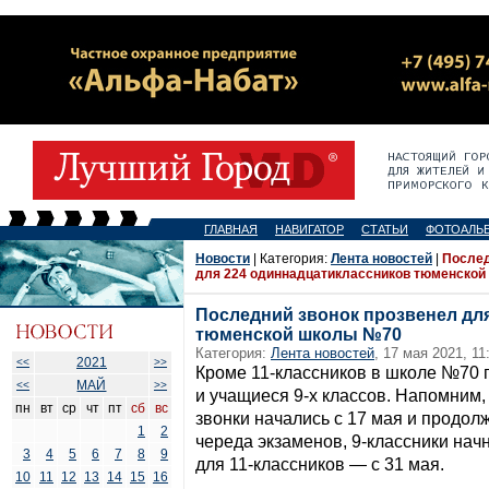
ГЛАВНАЯ
НАВИГАТОР
СТАТЬИ
ФОТОАЛЬ
Новости
| Категория:
Лента новостей
|
Послед
для 224 одиннадцатиклассников тюменско
Последний звонок прозвенел дл
тюменской школы №70
Категория:
Лента новостей
, 17 мая 2021, 11
2021
<<
>>
Кроме 11-классников в школе №70 
МАЙ
<<
>>
и учащиеся 9-х классов. Напомним,
пн
вт
ср
чт
пт
сб
вс
звонки начались с 17 мая и продол
1
2
череда экзаменов, 9-классники начн
3
4
5
6
7
8
9
для 11-классников — с 31 мая.
10
11
12
13
14
15
16