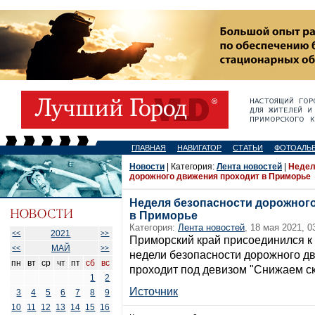
ГЛАВНАЯ
НАВИГАТОР
СТАТЬИ
ФОТОАЛЬ
Новости
| Категория:
Лента новостей
|
Недел
дорожного движения проходит в Приморье
Неделя безопасности дорожног
в Приморье
Категория:
Лента новостей
, 18 мая 2021, 0
2021
<<
>>
Приморский край присоединился к
МАЙ
<<
>>
недели безопасности дорожного дв
пн
вт
ср
чт
пт
сб
вс
проходит под девизом "Снижаем с
1
2
Источник
3
4
5
6
7
8
9
10
11
12
13
14
15
16