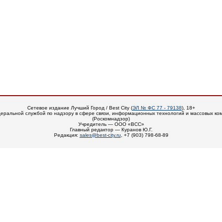
Сетевое издание Лучший Город / Best City (
ЭЛ № ФС 77 - 79138
), 18+
еральной службой по надзору в сфере связи, информационных технологий и массовых ко
(Роскомнадзор)
Учредитель — ООО «ВСС»
Главный редактор — Куранов Ю.Г.
Редакция:
sales@best-city.ru
, +7 (903) 798-68-89