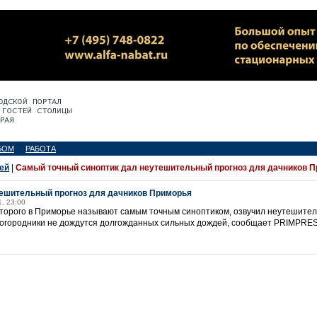
БОМ
РАБОТА
ей
|
Самый точный синоптик дал неутешительный прогноз для дачников 
ешительный прогноз для дачников Приморья
1, 23:00
которого в Приморье называют самым точным синоптиком, озвучил неутешител
я огородники не дождутся долгожданных сильных дождей, сообщает PRIMPRE