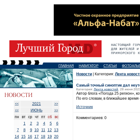
ГЛАВНАЯ
НАВИГАТОР
СТАТЬИ
ФОТОАЛЬ
Новости
| Категория:
Лента новост
Самый точный синоптик дал неут
Категория:
Лента новостей
, 28 июня 202
Автор блога «Погода 25 регион», 
По его словам, в ближайшее врем
2021
<<
>>
Источник
ИЮНЬ
<<
>>
пн
вт
ср
чт
пт
сб
вс
Комментариев: 0
1
2
3
4
5
6
7
8
9
10
11
12
13
14
15
16
17
18
19
20