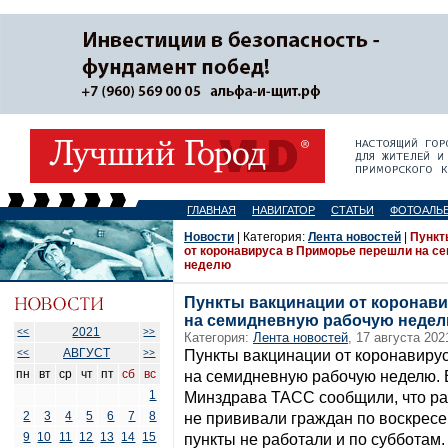
ГЛАВНАЯ
НАВИГАТОР
СТАТЬИ
ФОТОАЛЬ
Новости
| Категория:
Лента новостей
|
Пункт
от коронавируса в Приморье перешли на 
неделю
Пункты вакцинации от коронав
на семидневную рабочую неде
2021
<<
>>
Категория:
Лента новостей
, 17 августа 202
АВГУСТ
<<
>>
Пункты вакцинации от коронавиру
пн
вт
ср
чт
пт
сб
вс
на семидневную рабочую неделю. 
1
Минздрава ТАСС сообщили, что ра
2
3
4
5
6
7
8
не прививали граждан по воскрес
9
10
11
12
13
14
15
пункты не работали и по субботам.