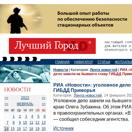
ГЛАВНАЯ
НАВИГАТОР
СТАТЬИ
ФОТОАЛЬ
Новости
| Категория:
Лента новостей
|
РИА «Н
дело завели на бывшего главу ГИБДД Прим
РИА «Новости»: уголовное дело
ГИБДД Приморья
Категория:
Лента новостей
, 14 февраля 202
2022
<<
>>
Уголовное дело завели на бывшег
ФЕВРАЛЬ
<<
>>
краю Олега Зубакина. Об этом РИА
пн
вт
ср
чт
пт
сб
вс
в правоохранительных органах. «В
1
2
3
4
5
6
— сообщил собеседник агентства.
7
8
9
10
11
12
13
Источник
14
15
16
17
18
19
20