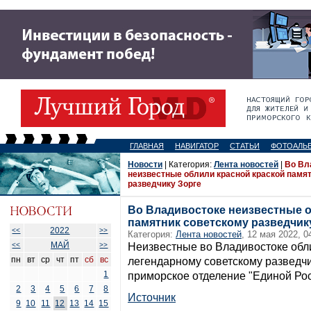
ГЛАВНАЯ
НАВИГАТОР
СТАТЬИ
ФОТОАЛЬ
Новости
| Категория:
Лента новостей
|
Во Вл
неизвестные облили красной краской памя
разведчику Зорге
Во Владивостоке неизвестные о
памятник советскому разведчик
2022
<<
>>
Категория:
Лента новостей
, 12 мая 2022, 0
МАЙ
<<
>>
Неизвестные во Владивостоке обл
пн
вт
ср
чт
пт
сб
вс
легендарному советскому разведчи
1
приморское отделение "Единой Рос
2
3
4
5
6
7
8
Источник
9
10
11
12
13
14
15