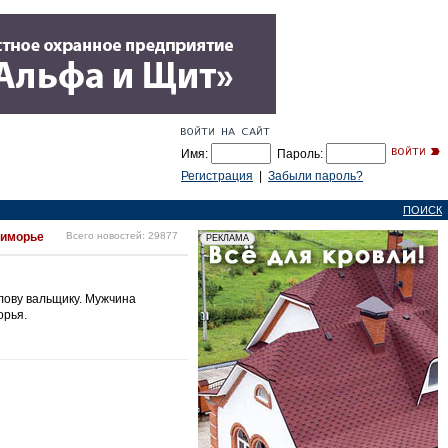
Имя:
Пароль:
Регистрация
|
Забыли пароль?
ПОИСК
риморье
Всего новостей: 29877
лову вальщику. Мужчина
орья.