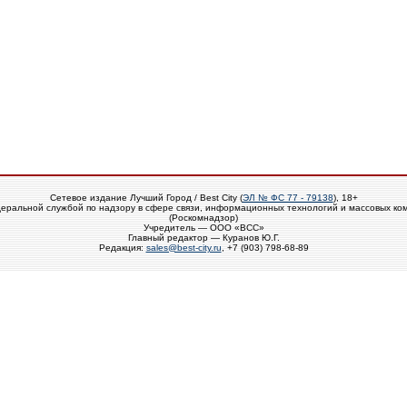
Сетевое издание Лучший Город / Best City (
ЭЛ № ФС 77 - 79138
), 18+
еральной службой по надзору в сфере связи, информационных технологий и массовых ко
(Роскомнадзор)
Учредитель — ООО «ВСС»
Главный редактор — Куранов Ю.Г.
Редакция:
sales@best-city.ru
, +7 (903) 798-68-89