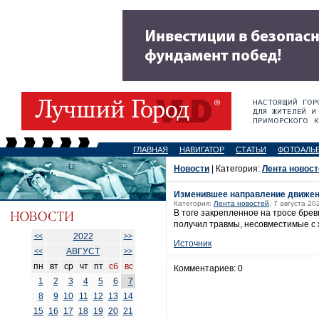
ГЛАВНАЯ
НАВИГАТОР
СТАТЬИ
ФОТОАЛЬ
Новости
| Категория:
Лента новост
Изменившее направление движен
Категория:
Лента новостей
, 7 августа 20
В тоге закрепленное на тросе бре
получил травмы, несовместимые с 
2022
<<
>>
Источник
АВГУСТ
<<
>>
пн
вт
ср
чт
пт
сб
вс
Комментариев: 0
1
2
3
4
5
6
7
8
9
10
11
12
13
14
15
16
17
18
19
20
21