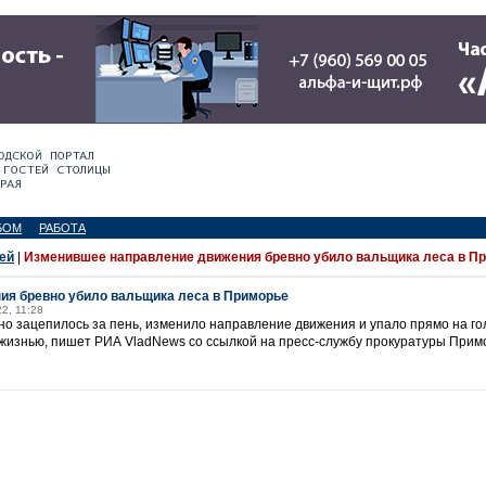
БОМ
РАБОТА
ей
|
Изменившее направление движения бревно убило вальщика леса в П
ия бревно убило вальщика леса в Приморье
22, 11:28
вно зацепилось за пень, изменило направление движения и упало прямо на го
жизнью, пишет РИА VladNews со ссылкой на пресс-службу прокуратуры Прим