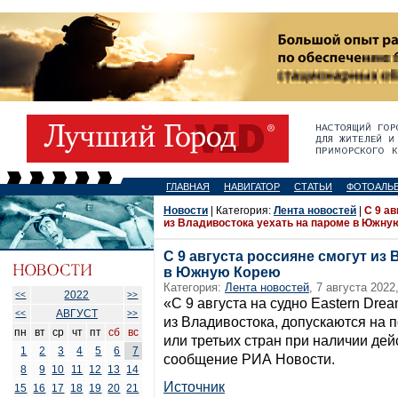
ГЛАВНАЯ
НАВИГАТОР
СТАТЬИ
ФОТОАЛЬ
Новости
| Категория:
Лента новостей
|
С 9 ав
из Владивостока уехать на пароме в Южну
С 9 августа россияне смогут из
в Южную Корею
Категория:
Лента новостей
, 7 августа 2022
2022
<<
>>
«С 9 августа на судно Eastern Dr
АВГУСТ
<<
>>
из Владивостока, допускаются на 
пн
вт
ср
чт
пт
сб
вс
или третьих стран при наличии де
1
2
3
4
5
6
7
сообщение РИА Новости.
8
9
10
11
12
13
14
Источник
15
16
17
18
19
20
21