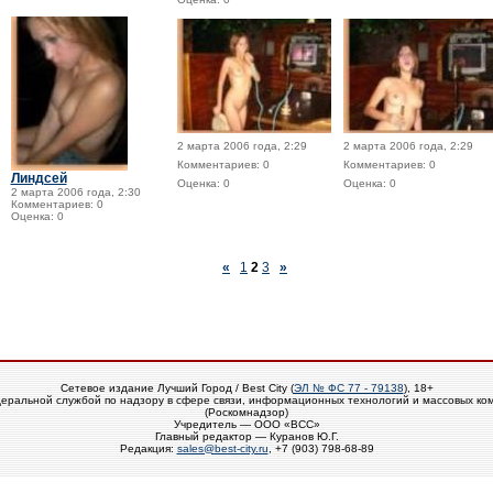
2 марта 2006 года, 2:29
2 марта 2006 года, 2:29
Комментариев: 0
Комментариев: 0
Линдсей
Оценка: 0
Оценка: 0
2 марта 2006 года, 2:30
Комментариев: 0
Оценка: 0
«
1
2
3
»
Сетевое издание Лучший Город / Best City (
ЭЛ № ФС 77 - 79138
), 18+
еральной службой по надзору в сфере связи, информационных технологий и массовых ко
(Роскомнадзор)
Учредитель — ООО «ВСС»
Главный редактор — Куранов Ю.Г.
Редакция:
sales@best-city.ru
, +7 (903) 798-68-89