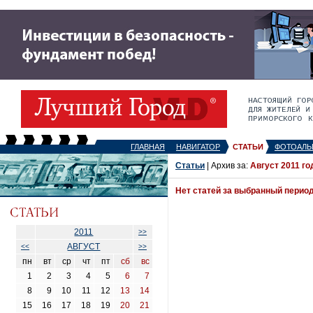
ГЛАВНАЯ
НАВИГАТОР
СТАТЬИ
ФОТОАЛЬ
Статьи
| Архив за:
Август 2011 го
Нет статей за выбранный перио
2011
>>
АВГУСТ
<<
>>
пн
вт
ср
чт
пт
сб
вс
1
2
3
4
5
6
7
8
9
10
11
12
13
14
15
16
17
18
19
20
21