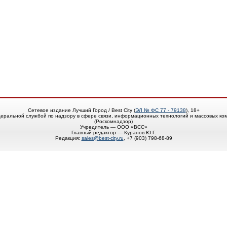
Сетевое издание Лучший Город / Best City (
ЭЛ № ФС 77 - 79138
), 18+
еральной службой по надзору в сфере связи, информационных технологий и массовых ко
(Роскомнадзор)
Учредитель — ООО «ВСС»
Главный редактор — Куранов Ю.Г.
Редакция:
sales@best-city.ru
, +7 (903) 798-68-89