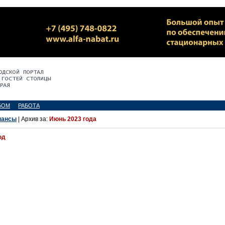
БОМ
РАБОТА
нансы
| Архив за:
Июнь 2023 года
од