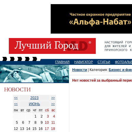
ГЛАВНАЯ
НАВИГАТОР
СТАТЬИ
ФОТОАЛЬ
Новости
| Категория:
Бизнес и фи
Нет новостей за выбранный пери
2023
<<
>>
ИЮНЬ
<<
>>
пн
вт
ср
чт
пт
сб
вс
1
2
3
4
5
6
7
8
9
10
11
12
13
14
15
16
17
18