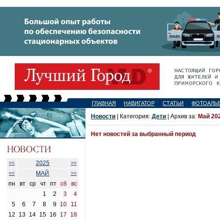
ГЛАВНАЯ
НАВИГАТОР
СТАТЬИ
ФОТОАЛЬ
Новости
| Категория:
Дети
| Архив за:
Май 20
Нет новостей за выбранный период
2025
<<
>>
МАЙ
<<
>>
пн
вт
ср
чт
пт
сб
вс
1
2
3
4
5
6
7
8
9
10
11
12
13
14
15
16
17
18