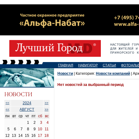
ГЛАВНАЯ
НАВИГАТОР
СТАТЬИ
ФОТОАЛЬ
Новости
| Категория:
Новости компаний
| Ар
Нет новостей за выбранный период
2024
<<
>>
АВГУСТ
<<
>>
пн
вт
ср
чт
пт
сб
вс
1
2
3
4
5
6
7
8
9
10
11
12
13
14
15
16
17
18