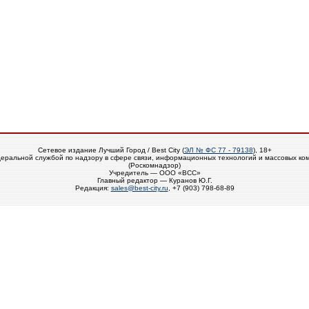
Сетевое издание Лучший Город / Best City (
ЭЛ № ФС 77 - 79138
), 18+
еральной службой по надзору в сфере связи, информационных технологий и массовых ко
(Роскомнадзор)
Учредитель — ООО «ВСС»
Главный редактор — Куранов Ю.Г.
Редакция:
sales@best-city.ru
, +7 (903) 798-68-89