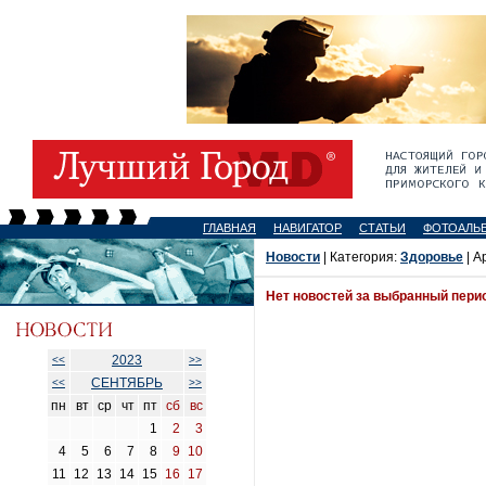
ГЛАВНАЯ
НАВИГАТОР
СТАТЬИ
ФОТОАЛЬ
Новости
| Категория:
Здоровье
| А
Нет новостей за выбранный пери
2023
<<
>>
СЕНТЯБРЬ
<<
>>
пн
вт
ср
чт
пт
сб
вс
1
2
3
4
5
6
7
8
9
10
11
12
13
14
15
16
17