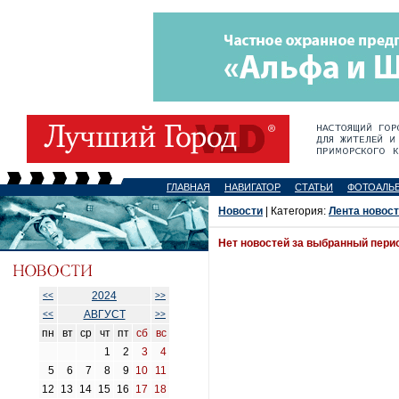
ГЛАВНАЯ
НАВИГАТОР
СТАТЬИ
ФОТОАЛЬ
Новости
| Категория:
Лента новос
Нет новостей за выбранный пери
2024
<<
>>
АВГУСТ
<<
>>
пн
вт
ср
чт
пт
сб
вс
1
2
3
4
5
6
7
8
9
10
11
12
13
14
15
16
17
18