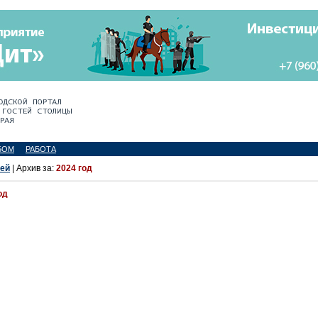
БОМ
РАБОТА
тей
| Архив за:
2024 год
од