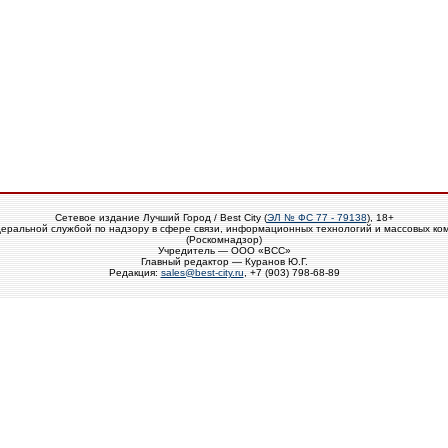
Сетевое издание Лучший Город / Best City (
ЭЛ № ФС 77 - 79138
), 18+
еральной службой по надзору в сфере связи, информационных технологий и массовых ко
(Роскомнадзор)
Учредитель — ООО «ВСС»
Главный редактор — Куранов Ю.Г.
Редакция:
sales@best-city.ru
, +7 (903) 798-68-89