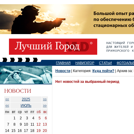
ГЛАВНАЯ
НАВИГАТОР
СТАТЬИ
ФОТОАЛЬ
Новости
| Категория:
Куда пойти?
| Архив за:
Нет новостей за выбранный период
2025
<<
>>
ИЮЛЬ
<<
>>
пн
вт
ср
чт
пт
сб
вс
1
2
3
4
5
6
7
8
9
10
11
12
13
14
15
16
17
18
19
20