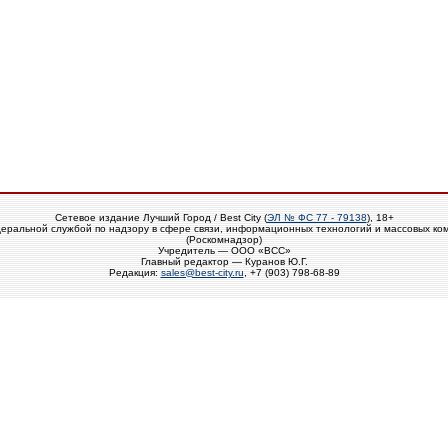
Сетевое издание Лучший Город / Best City (
ЭЛ № ФС 77 - 79138
), 18+
еральной службой по надзору в сфере связи, информационных технологий и массовых ко
(Роскомнадзор)
Учредитель — ООО «ВСС»
Главный редактор — Куранов Ю.Г.
Редакция:
sales@best-city.ru
, +7 (903) 798-68-89