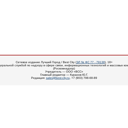
Сетевое издание Лучший Город / Best City (
ЭЛ № ФС 77 - 79138
), 18+
еральной службой по надзору в сфере связи, информационных технологий и массовых ко
(Роскомнадзор)
Учредитель — ООО «ВСС»
Главный редактор — Куранов Ю.Г.
Редакция:
sales@best-city.ru
, +7 (903) 798-68-89