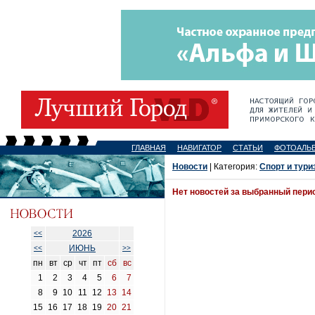
ГЛАВНАЯ
НАВИГАТОР
СТАТЬИ
ФОТОАЛЬ
Новости
| Категория:
Спорт и тури
Нет новостей за выбранный пери
2026
<<
ИЮНЬ
<<
>>
пн
вт
ср
чт
пт
сб
вс
1
2
3
4
5
6
7
8
9
10
11
12
13
14
15
16
17
18
19
20
21