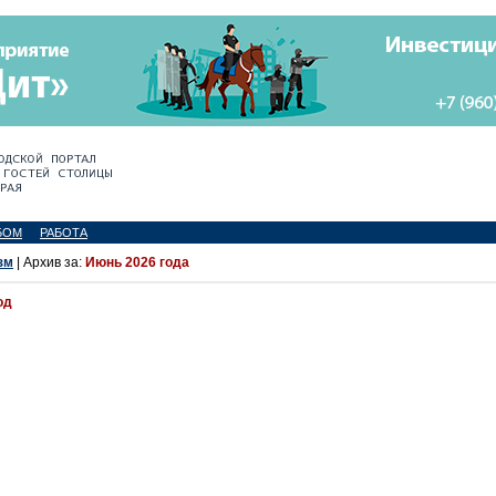
БОМ
РАБОТА
зм
| Архив за:
Июнь 2026 года
од