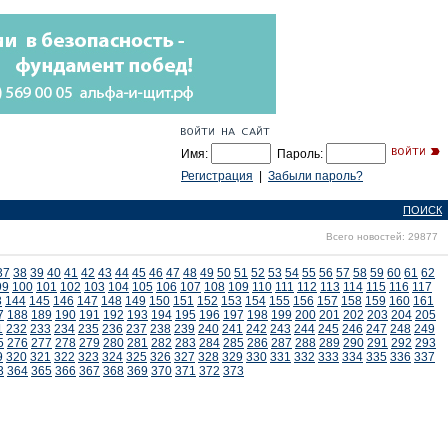
Имя:
Пароль:
Регистрация
|
Забыли пароль?
ПОИСК
Всего новостей: 29877
37
38
39
40
41
42
43
44
45
46
47
48
49
50
51
52
53
54
55
56
57
58
59
60
61
62
99
100
101
102
103
104
105
106
107
108
109
110
111
112
113
114
115
116
117
3
144
145
146
147
148
149
150
151
152
153
154
155
156
157
158
159
160
161
7
188
189
190
191
192
193
194
195
196
197
198
199
200
201
202
203
204
205
1
232
233
234
235
236
237
238
239
240
241
242
243
244
245
246
247
248
249
5
276
277
278
279
280
281
282
283
284
285
286
287
288
289
290
291
292
293
9
320
321
322
323
324
325
326
327
328
329
330
331
332
333
334
335
336
337
3
364
365
366
367
368
369
370
371
372
373