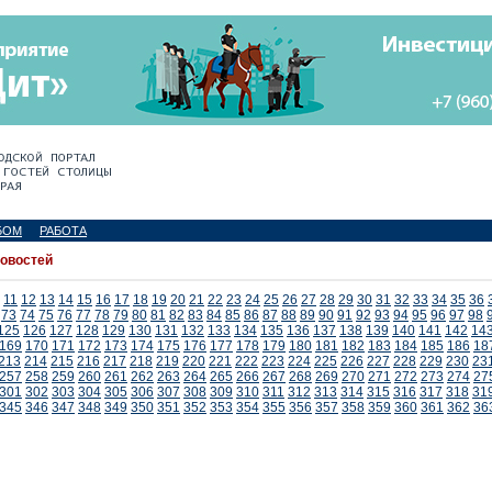
БОМ
РАБОТА
новостей
11
12
13
14
15
16
17
18
19
20
21
22
23
24
25
26
27
28
29
30
31
32
33
34
35
36
73
74
75
76
77
78
79
80
81
82
83
84
85
86
87
88
89
90
91
92
93
94
95
96
97
98
125
126
127
128
129
130
131
132
133
134
135
136
137
138
139
140
141
142
14
169
170
171
172
173
174
175
176
177
178
179
180
181
182
183
184
185
186
18
213
214
215
216
217
218
219
220
221
222
223
224
225
226
227
228
229
230
23
257
258
259
260
261
262
263
264
265
266
267
268
269
270
271
272
273
274
27
301
302
303
304
305
306
307
308
309
310
311
312
313
314
315
316
317
318
31
345
346
347
348
349
350
351
352
353
354
355
356
357
358
359
360
361
362
36