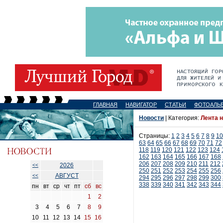
ГЛАВНАЯ
НАВИГАТОР
СТАТЬИ
ФОТОАЛЬ
Новости
| Категория:
Лента 
Страницы:
1
2
3
4
5
6
7
8
9
10
63
64
65
66
67
68
69
70
71
72
118
119
120
121
122
123
124
162
163
164
165
166
167
168
206
207
208
209
210
211
212
2026
<<
250
251
252
253
254
255
256
АВГУСТ
<<
294
295
296
297
298
299
300
338
339
340
341
342
343
344
пн
вт
ср
чт
пт
сб
вс
1
2
3
4
5
6
7
8
9
10
11
12
13
14
15
16