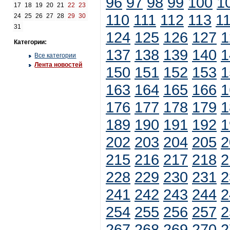
96
97
98
99
100
1
17
18
19
20
21
22
23
110
111
112
113
1
24
25
26
27
28
29
30
31
124
125
126
127
1
Категории:
137
138
139
140
1
Все категории
Лента новостей
150
151
152
153
1
163
164
165
166
1
176
177
178
179
1
189
190
191
192
1
202
203
204
205
2
215
216
217
218
2
228
229
230
231
2
241
242
243
244
2
254
255
256
257
2
267
268
269
270
2