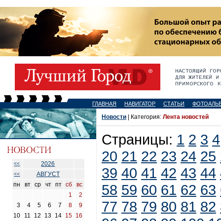
ГЛАВНАЯ
НАВИГАТОР
СТАТЬИ
ФОТОАЛЬ
Новости
| Категория:
Лента новостей
Страницы:
1
2
3
4
20
21
22
23
24
25
2026
<<
39
40
41
42
43
44
АВГУСТ
<<
пн
вт
ср
чт
пт
сб
вс
58
59
60
61
62
63
1
2
77
78
79
80
81
82
3
4
5
6
7
8
9
10
11
12
13
14
15
16