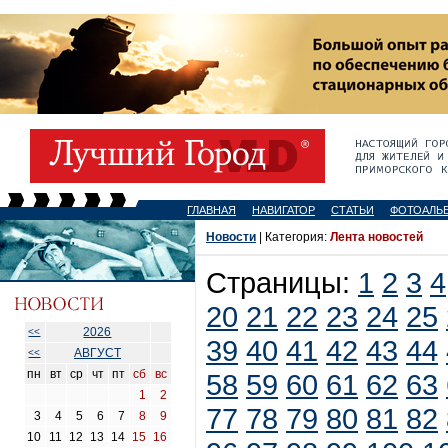
ГЛАВНАЯ
НАВИГАТОР
СТАТЬИ
ФОТОАЛЬ
Новости
| Категория:
Лента новостей
Страницы:
1
2
3
4
20
21
22
23
24
25
2026
<<
39
40
41
42
43
44
АВГУСТ
<<
пн
вт
ср
чт
пт
сб
вс
58
59
60
61
62
63
1
2
77
78
79
80
81
82
3
4
5
6
7
8
9
10
11
12
13
14
15
16