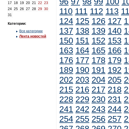
96
97
98
99
100
1
17
18
19
20
21
22
23
110
111
112
113
1
24
25
26
27
28
29
30
31
124
125
126
127
1
Категории:
137
138
139
140
1
Все категории
Лента новостей
150
151
152
153
1
163
164
165
166
1
176
177
178
179
1
189
190
191
192
1
202
203
204
205
2
215
216
217
218
2
228
229
230
231
2
241
242
243
244
2
254
255
256
257
2
267
268
269
270
2