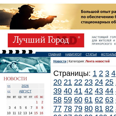
ГЛАВНАЯ
НАВИГАТОР
СТАТЬИ
ФОТОАЛЬ
Новости
| Категория:
Лента новостей
Страницы:
1
2
3
4
20
21
22
23
24
25
2026
<<
39
40
41
42
43
44
АВГУСТ
<<
пн
вт
ср
чт
пт
сб
вс
58
59
60
61
62
63
1
2
77
78
79
80
81
82
3
4
5
6
7
8
9
10
11
12
13
14
15
16