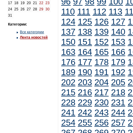
96
97
98
99
100
1
17
18
19
20
21
22
23
110
111
112
113
1
24
25
26
27
28
29
30
31
124
125
126
127
1
Категории:
137
138
139
140
1
Все категории
Лента новостей
150
151
152
153
1
163
164
165
166
1
176
177
178
179
1
189
190
191
192
1
202
203
204
205
2
215
216
217
218
2
228
229
230
231
2
241
242
243
244
2
254
255
256
257
2
267
268
269
270
2