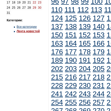
96
97
98
99
100
1
17
18
19
20
21
22
23
110
111
112
113
1
24
25
26
27
28
29
30
31
124
125
126
127
1
Категории:
137
138
139
140
1
Все категории
Лента новостей
150
151
152
153
1
163
164
165
166
1
176
177
178
179
1
189
190
191
192
1
202
203
204
205
2
215
216
217
218
2
228
229
230
231
2
241
242
243
244
2
254
255
256
257
2
267
268
269
270
2