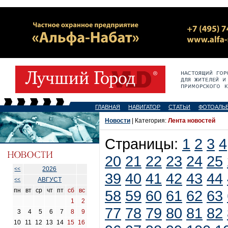
ГЛАВНАЯ
НАВИГАТОР
СТАТЬИ
ФОТОАЛЬ
Новости
| Категория:
Лента новостей
Страницы:
1
2
3
4
20
21
22
23
24
25
2026
<<
39
40
41
42
43
44
АВГУСТ
<<
пн
вт
ср
чт
пт
сб
вс
58
59
60
61
62
63
1
2
77
78
79
80
81
82
3
4
5
6
7
8
9
10
11
12
13
14
15
16