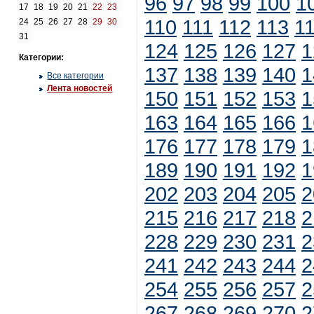
96
97
98
99
100
1
17
18
19
20
21
22
23
110
111
112
113
1
24
25
26
27
28
29
30
31
124
125
126
127
1
Категории:
137
138
139
140
1
Все категории
Лента новостей
150
151
152
153
1
163
164
165
166
1
176
177
178
179
1
189
190
191
192
1
202
203
204
205
2
215
216
217
218
2
228
229
230
231
2
241
242
243
244
2
254
255
256
257
2
267
268
269
270
2