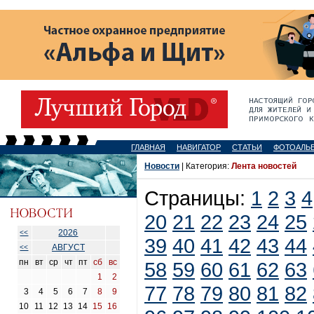
ГЛАВНАЯ
НАВИГАТОР
СТАТЬИ
ФОТОАЛЬ
Новости
| Категория:
Лента новостей
Страницы:
1
2
3
4
20
21
22
23
24
25
2026
<<
39
40
41
42
43
44
АВГУСТ
<<
пн
вт
ср
чт
пт
сб
вс
58
59
60
61
62
63
1
2
77
78
79
80
81
82
3
4
5
6
7
8
9
10
11
12
13
14
15
16