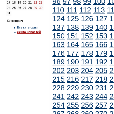
96
97
98
99
100
1
17
18
19
20
21
22
23
110
111
112
113
1
24
25
26
27
28
29
30
31
124
125
126
127
1
Категории:
137
138
139
140
1
Все категории
Лента новостей
150
151
152
153
1
163
164
165
166
1
176
177
178
179
1
189
190
191
192
1
202
203
204
205
2
215
216
217
218
2
228
229
230
231
2
241
242
243
244
2
254
255
256
257
2
267
268
269
270
2