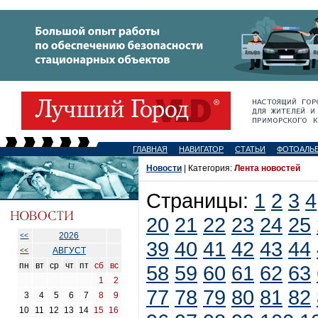
ГЛАВНАЯ
НАВИГАТОР
СТАТЬИ
ФОТОАЛЬ
Новости
| Категория:
Лента новостей
Страницы:
1
2
3
4
20
21
22
23
24
25
2026
<<
39
40
41
42
43
44
АВГУСТ
<<
пн
вт
ср
чт
пт
сб
вс
58
59
60
61
62
63
1
2
77
78
79
80
81
82
3
4
5
6
7
8
9
10
11
12
13
14
15
16