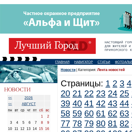
ГЛАВНАЯ
НАВИГАТОР
СТАТЬИ
ФОТОАЛЬ
Новости
| Категория:
Лента новостей
Страницы:
1
2
3
4
20
21
22
23
24
25
2026
<<
39
40
41
42
43
44
АВГУСТ
<<
пн
вт
ср
чт
пт
сб
вс
58
59
60
61
62
63
1
2
77
78
79
80
81
82
3
4
5
6
7
8
9
10
11
12
13
14
15
16