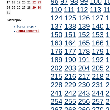
96
97
98
99
100
1
17
18
19
20
21
22
23
110
111
112
113
1
24
25
26
27
28
29
30
31
124
125
126
127
1
Категории:
137
138
139
140
1
Все категории
Лента новостей
150
151
152
153
1
163
164
165
166
1
176
177
178
179
1
189
190
191
192
1
202
203
204
205
2
215
216
217
218
2
228
229
230
231
2
241
242
243
244
2
254
255
256
257
2
267
268
269
270
2