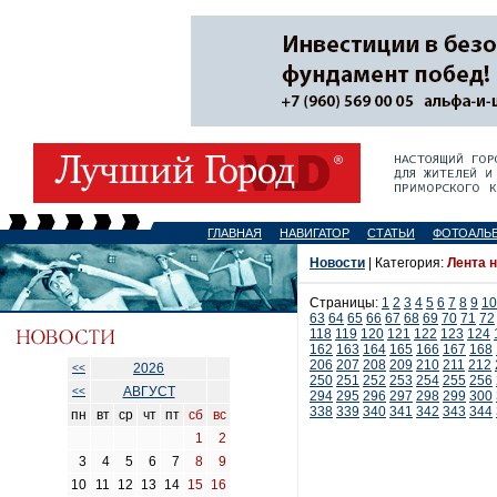
ГЛАВНАЯ
НАВИГАТОР
СТАТЬИ
ФОТОАЛЬ
Новости
| Категория:
Лента 
Страницы:
1
2
3
4
5
6
7
8
9
10
63
64
65
66
67
68
69
70
71
72
118
119
120
121
122
123
124
162
163
164
165
166
167
168
206
207
208
209
210
211
212
2026
<<
250
251
252
253
254
255
256
АВГУСТ
<<
294
295
296
297
298
299
300
338
339
340
341
342
343
344
пн
вт
ср
чт
пт
сб
вс
1
2
3
4
5
6
7
8
9
10
11
12
13
14
15
16