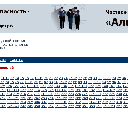
БОМ
РАБОТА
новостей
11
12
13
14
15
16
17
18
19
20
21
22
23
24
25
26
27
28
29
30
31
32
33
34
35
36
73
74
75
76
77
78
79
80
81
82
83
84
85
86
87
88
89
90
91
92
93
94
95
96
97
98
125
126
127
128
129
130
131
132
133
134
135
136
137
138
139
140
141
142
14
169
170
171
172
173
174
175
176
177
178
179
180
181
182
183
184
185
186
18
213
214
215
216
217
218
219
220
221
222
223
224
225
226
227
228
229
230
23
257
258
259
260
261
262
263
264
265
266
267
268
269
270
271
272
273
274
27
301
302
303
304
305
306
307
308
309
310
311
312
313
314
315
316
317
318
31
345
346
347
348
349
350
351
352
353
354
355
356
357
358
359
360
361
362
36