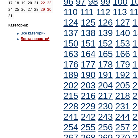
96
97
98
99
100
1
17
18
19
20
21
22
23
110
111
112
113
1
24
25
26
27
28
29
30
31
124
125
126
127
1
Категории:
137
138
139
140
1
Все категории
Лента новостей
150
151
152
153
1
163
164
165
166
1
176
177
178
179
1
189
190
191
192
1
202
203
204
205
2
215
216
217
218
2
228
229
230
231
2
241
242
243
244
2
254
255
256
257
2
267
268
269
270
2