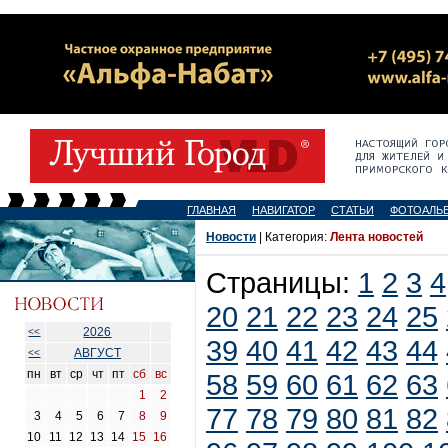
ГЛАВНАЯ
НАВИГАТОР
СТАТЬИ
ФОТОАЛЬ
Новости
| Категория:
Лента новостей
Страницы:
1
2
3
4
20
21
22
23
24
25
2026
<<
39
40
41
42
43
44
АВГУСТ
<<
пн
вт
ср
чт
пт
сб
вс
58
59
60
61
62
63
1
2
77
78
79
80
81
82
3
4
5
6
7
8
9
10
11
12
13
14
15
16