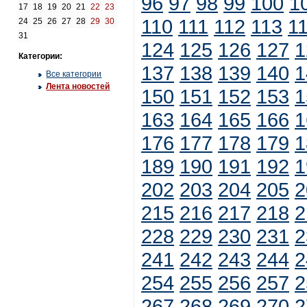
96
97
98
99
100
1
17
18
19
20
21
22
23
110
111
112
113
1
24
25
26
27
28
29
30
31
124
125
126
127
1
Категории:
137
138
139
140
1
Все категории
Лента новостей
150
151
152
153
1
163
164
165
166
1
176
177
178
179
1
189
190
191
192
1
202
203
204
205
2
215
216
217
218
2
228
229
230
231
2
241
242
243
244
2
254
255
256
257
2
267
268
269
270
2