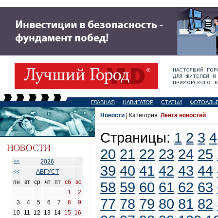
ГЛАВНАЯ
НАВИГАТОР
СТАТЬИ
ФОТОАЛЬ
Новости
| Категория:
Лента новостей
Страницы:
1
2
3
4
20
21
22
23
24
25
2026
<<
39
40
41
42
43
44
АВГУСТ
<<
пн
вт
ср
чт
пт
сб
вс
58
59
60
61
62
63
1
2
77
78
79
80
81
82
3
4
5
6
7
8
9
10
11
12
13
14
15
16