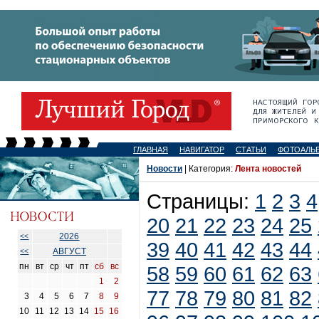
ГЛАВНАЯ
НАВИГАТОР
СТАТЬИ
ФОТОАЛЬ
Новости
| Категория:
Лента новостей
Страницы:
1
2
3
4
20
21
22
23
24
25
2026
<<
39
40
41
42
43
44
АВГУСТ
<<
пн
вт
ср
чт
пт
сб
вс
58
59
60
61
62
63
1
2
77
78
79
80
81
82
3
4
5
6
7
8
9
10
11
12
13
14
15
16