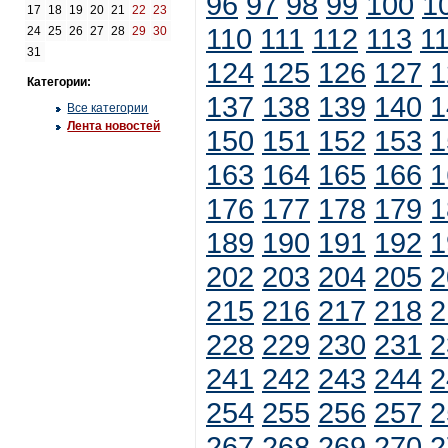
96
97
98
99
100
1
17
18
19
20
21
22
23
110
111
112
113
1
24
25
26
27
28
29
30
31
124
125
126
127
1
Категории:
137
138
139
140
1
Все категории
Лента новостей
150
151
152
153
1
163
164
165
166
1
176
177
178
179
1
189
190
191
192
1
202
203
204
205
2
215
216
217
218
2
228
229
230
231
2
241
242
243
244
2
254
255
256
257
2
267
268
269
270
2