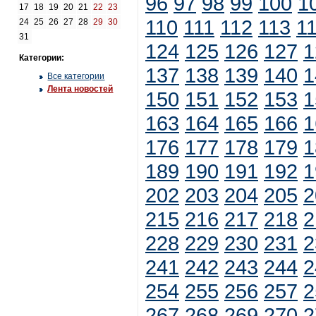
96
97
98
99
100
1
17
18
19
20
21
22
23
110
111
112
113
1
24
25
26
27
28
29
30
31
124
125
126
127
1
Категории:
137
138
139
140
1
Все категории
Лента новостей
150
151
152
153
1
163
164
165
166
1
176
177
178
179
1
189
190
191
192
1
202
203
204
205
2
215
216
217
218
2
228
229
230
231
2
241
242
243
244
2
254
255
256
257
2
267
268
269
270
2