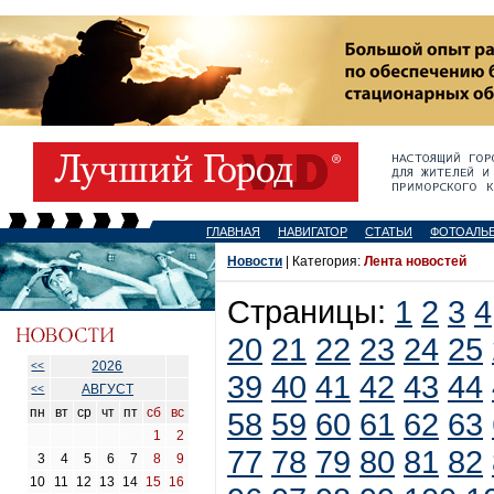
ГЛАВНАЯ
НАВИГАТОР
СТАТЬИ
ФОТОАЛЬ
Новости
| Категория:
Лента новостей
Страницы:
1
2
3
4
20
21
22
23
24
25
2026
<<
39
40
41
42
43
44
АВГУСТ
<<
пн
вт
ср
чт
пт
сб
вс
58
59
60
61
62
63
1
2
77
78
79
80
81
82
3
4
5
6
7
8
9
10
11
12
13
14
15
16