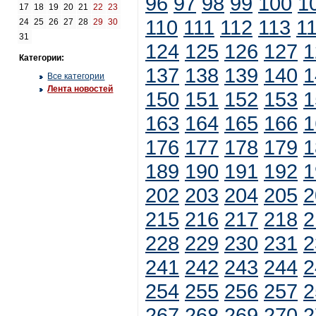
96
97
98
99
100
1
17
18
19
20
21
22
23
110
111
112
113
1
24
25
26
27
28
29
30
31
124
125
126
127
1
Категории:
137
138
139
140
1
Все категории
Лента новостей
150
151
152
153
1
163
164
165
166
1
176
177
178
179
1
189
190
191
192
1
202
203
204
205
2
215
216
217
218
2
228
229
230
231
2
241
242
243
244
2
254
255
256
257
2
267
268
269
270
2