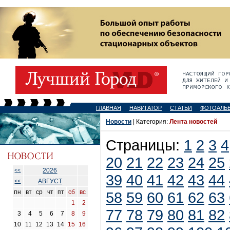
ГЛАВНАЯ
НАВИГАТОР
СТАТЬИ
ФОТОАЛЬ
Новости
| Категория:
Лента новостей
Страницы:
1
2
3
4
20
21
22
23
24
25
2026
<<
39
40
41
42
43
44
АВГУСТ
<<
пн
вт
ср
чт
пт
сб
вс
58
59
60
61
62
63
1
2
77
78
79
80
81
82
3
4
5
6
7
8
9
10
11
12
13
14
15
16