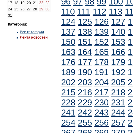
96
97
98
99
100
1
17
18
19
20
21
22
23
110
111
112
113
1
24
25
26
27
28
29
30
31
124
125
126
127
1
Категории:
137
138
139
140
1
Все категории
Лента новостей
150
151
152
153
1
163
164
165
166
1
176
177
178
179
1
189
190
191
192
1
202
203
204
205
2
215
216
217
218
2
228
229
230
231
2
241
242
243
244
2
254
255
256
257
2
267
268
269
270
2