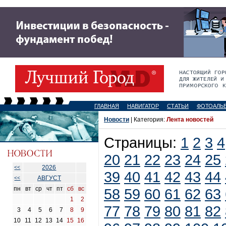
ГЛАВНАЯ
НАВИГАТОР
СТАТЬИ
ФОТОАЛЬ
Новости
| Категория:
Лента новостей
Страницы:
1
2
3
4
20
21
22
23
24
25
2026
<<
39
40
41
42
43
44
АВГУСТ
<<
пн
вт
ср
чт
пт
сб
вс
58
59
60
61
62
63
1
2
77
78
79
80
81
82
3
4
5
6
7
8
9
10
11
12
13
14
15
16